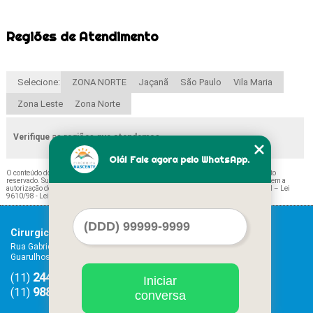
Regiões de Atendimento
Selecione:
ZONA NORTE
Jaçanã
São Paulo
Vila Maria
Zona Leste
Zona Norte
Verifique as regiões que atendemos
Olá! Fale agora pelo WhatsApp.
O conteúdo do texto "
Onde Tem Agulha Acupuntura 18 Freguesia do Ó
" é de direito
reservado. Sua reprodução, parcial ou total, mesmo citando nossos links, é proibida sem a
autorização do autor. Crime de violação de direito autoral – artigo 184 do Código Penal –
Lei
9610/98 - Lei de direitos autorais
.
Cirurgica Nascente
Home
Rua Gabriel Machado, 186 e 190 - Centro
Serviços
Guarulhos - SP - CEP: 07011-070
Contato
2440-7466
2408-4966
Mapa do site
(11)
(11)
Iniciar
98815-1349
(11)
conversa