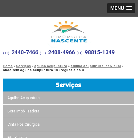
MENU
2440-7466
2408-4966
98815-1349
(11)
(11)
(11)
Home
Serviços
agulha acupuntura
agulha acupuntura individual
onde tem agulha acupuntura 18 Freguesia do Ó
Serviços
Agulha Acupuntura
Bota Imobilizadora
Cinta Pós Cirúrgica
Fita Kinésio