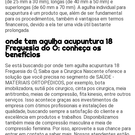
(de 25 mm a 30 mm), longas (de 40 mm a 50 mm) e
superlongas (de 60 mm a 70 mm). A agulha individual para
acupuntura é um produto que, além de ser fundamental
para os procedimentos, também é vantajosa em termos
financeiros, devido a ela ter uma vida útil bastante
prolongada.
onde tem agulha acupuntura 18
Freguesia do Ó: conheça os
benefícios
Se está buscando por onde tem agulha acupuntura 18
Freguesia do Ó, Saiba que a Cirurgica Nascente oferece a
solução que você precisa no segmento de SAÚDE -
MATERIAIS ORTOPÉDICOS, por exemplo, bota
imobilizadora, sutiã pós cirurgico, cinta pos cirurgica, meia
antitrombo, meias de compressão, fita kinesio, entre outros
serviços. Isso acontece graças aos investimentos da
empresa com ótimos profissionais e instalações de
qualidade, buscando sempre a satisfação do cliente e a
excelência em produtos e trabalhos. Disponibilizamos
também meia de compressão masculina e meia de
compressão feminina. Por isso, aproveite a sua chance para
entrar em contato e saber mais. Nossos atendentes estão