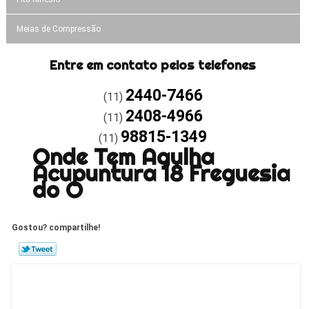
Meias de Compressão
Entre em contato pelos telefones
2440-7466
(11)
2408-4966
(11)
98815-1349
(11)
Onde Tem Agulha
Acupuntura 18 Freguesia
do Ó
Gostou? compartilhe!