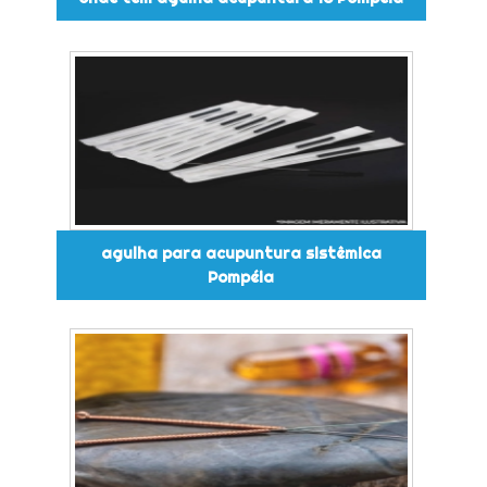
agulha para acupuntura sistêmica
Pompéia