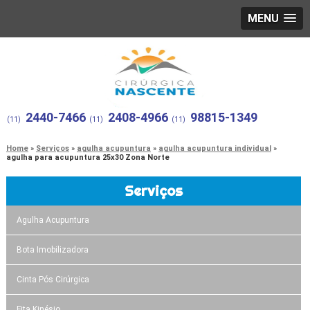
MENU
2440-7466
2408-4966
98815-1349
(11)
(11)
(11)
Home
Serviços
agulha acupuntura
agulha acupuntura individual
agulha para acupuntura 25x30 Zona Norte
Serviços
Agulha Acupuntura
Bota Imobilizadora
Cinta Pós Cirúrgica
Fita Kinésio