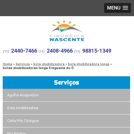
MENU
2440-7466
2408-4966
98815-1349
(11)
(11)
(11)
Home
Serviços
bota imobilizadora
bota imobilizadora longa
botas imobilizadoras longa Freguesia do Ó
Serviços
Agulha Acupuntura
Bota Imobilizadora
Cinta Pós Cirúrgica
Fita Kinésio