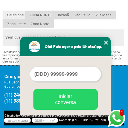
Selecione:
ZONA NORTE
Jaçanã
São Paulo
Vila Maria
Zona Leste
Zona Norte
Verifique as regiões que atendemos
Olá! Fale agora pelo WhatsApp.
O conteúdo do texto "
Botas Imobilizadoras Longa Freguesia do Ó
" é de direito reservado.
Sua reprodução, parcial ou total, mesmo citando nossos links, é proibida sem a autorização do
autor. Crime de violação de direito autoral – artigo 184 do Código Penal –
Lei 9610/98 - Lei de
direitos autorais
.
Cirurgica Nascente
Home
Rua Gabriel Machado, 186 e 190 - Centro
Serviços
Guarulhos - SP - CEP: 07011-070
Contato
2440-7466
2408-4966
Mapa do site
(11)
(11)
Iniciar
98815-1349
(11)
conversa
1
©
O inteiro teor deste site está sujeito à proteção de direitos autorais. Copyright
Cirurgica
Nascente (Lei 9610 de 19/02/1998)