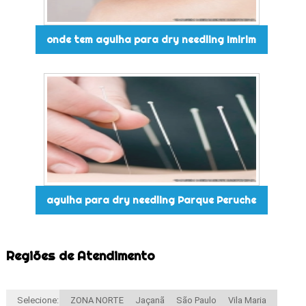
onde tem agulha para dry needling Imirim
agulha para dry needling Parque Peruche
Regiões de Atendimento
Selecione:
ZONA NORTE
Jaçanã
São Paulo
Vila Maria