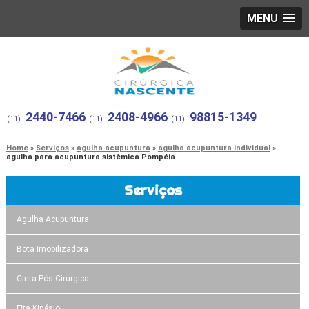
MENU
2440-7466
2408-4966
98815-1349
(11)
(11)
(11)
Home
Serviços
agulha acupuntura
agulha acupuntura individual
agulha para acupuntura sistêmica Pompéia
Serviços
Agulha Acupuntura
Bota Imobilizadora
Cinta Pós Cirúrgica
Fita Kinésio