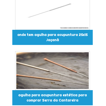
onde tem agulha para acupuntura 25x15
Jaçanã
agulha para acupuntura estética para
comprar Serra da Cantareira