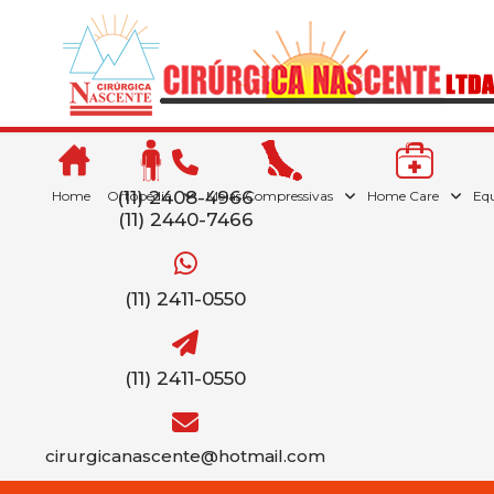
(11) 2408-4966
Home
Ortopedia
Meias Compressivas
Home Care
Eq
(11) 2440-7466
(11) 2411-0550
(11) 2411-0550
cirurgicanascente@hotmail.com