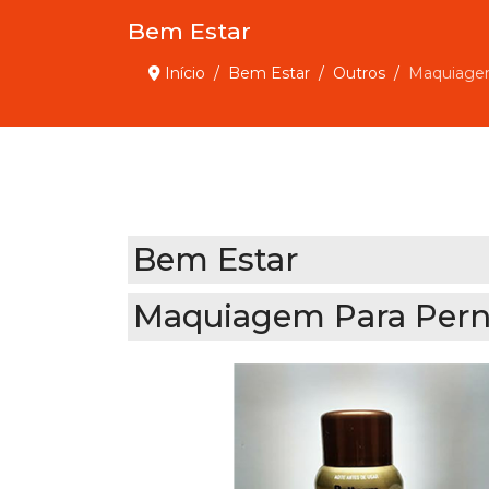
Bem Estar
Início
Bem Estar
Outros
Maquiagem
Bem Estar
Maquiagem Para Pern